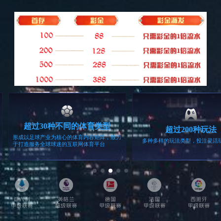
首页
?
信息公开
? 年度信息
mksport体育集团2025年度公开信息
2026.06.24
mksport体育产业集团有限责任公司
2025.06.30
2024年度信息公开
mksport体育产业集团有限责任公司
2024.06.25
2023年度信息公开
mksport体育产业集团有限责任公司
2023.06.30
2022年度信息公开
mksport体育产业集团2021年度信息公
2022.06.30
开
mksport体育产业集团2020年信息公开
2021.06.30
（年度公开—其他事项）关于集团领
2021.02.10