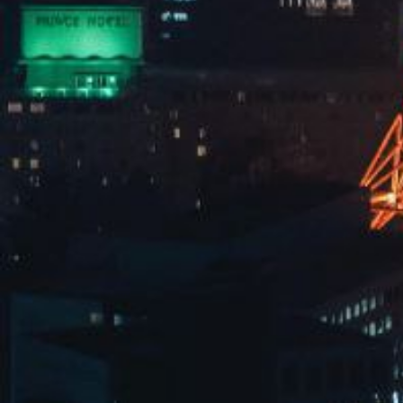
025-85287373
清理拖欠民营企业中小企业账款监督举报电话
025-85267360
常用链接
登录OA系统
钉钉网页版
关于本站
关注
MKSPORT
体育集团
隐私原
则
免责声
明
联系
mksport体
育
网站地