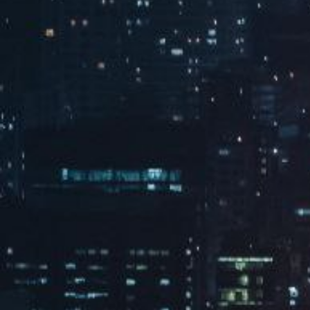
联系
信息公开
mksport
年度信息
体育
中期信息
季度信息
薪酬管理
信息公开
制度
重要发布
招聘公告
子企业公
开信息
联系MKSPORT体育集团