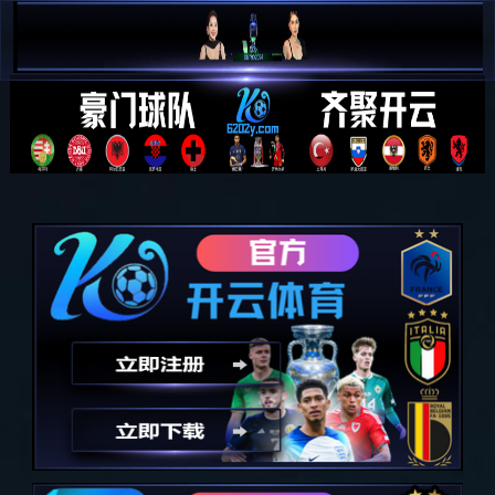
MK体育(MKSPORT
集团)股份公司-MK
SPORTS
+86 025 85287373
登录OA系统
设为首页
联系mksport体育
加入收藏