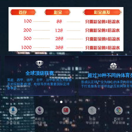
首页
? 政策法规
mksport市社会信用条例
2020.07.28
《江苏省本级向社会组织购买公共体
2017.08.15
育服务暂行办法》
国家体育总局印发水上运动产业发展
2016.11.11
规划
国家体育总局关于印发《青少年体
2016.09.09
育“十三五”规划》的通知
省体育局印发《省公共体育服务体系
2016.08.17
示范区创建办法（试行）》
关于体育场馆房产税和城镇土地使用
2016.01.29
税政策的通知