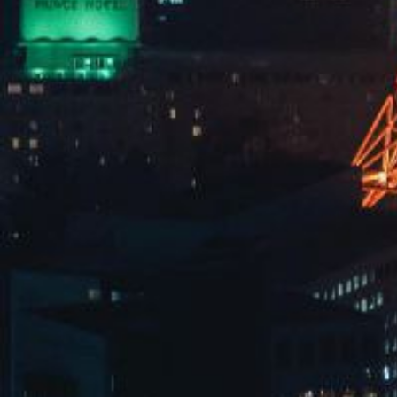
清理拖欠民营企业中小企业账款监督举报电话
025-85267360
常用链接
登录OA系统
钉钉网页版
关于本站
关注
MKSPORT
体育集团
隐私原
则
免责声
明
联系
mksport体
育
网站地
图