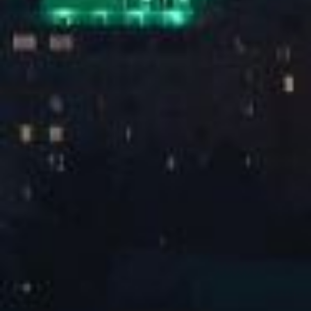
友情链接
mksport市体育局 江苏省体育局 mksport市国资委