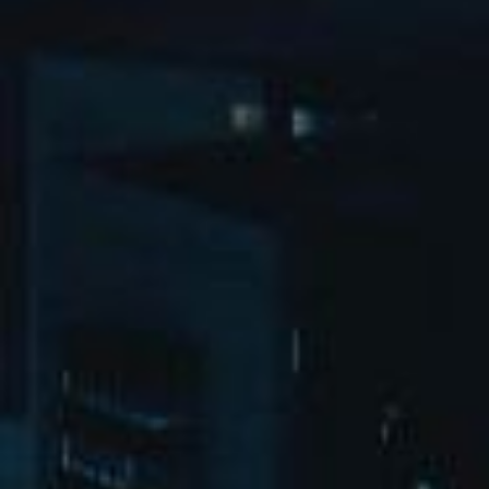
联系MKSPORT体育集团
建邺区扬子江大道226号mksport体育产业双创基地
025-85287373
清理拖欠民营企业中小企业账款监督举报电话
025-85267360
常用链接
登录OA系统
钉钉网页版
关于本站
关注
MKSPORT
体育集团
隐私原
则
免责声
明