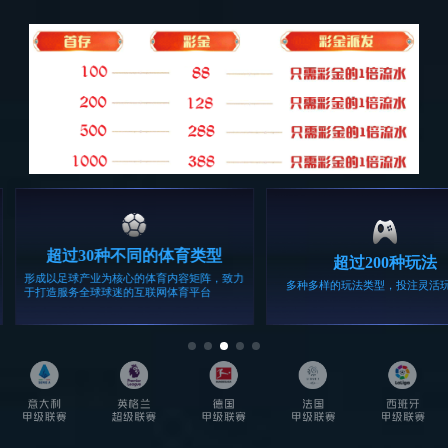
mksport市体育产业联合会
mksport体育产业资源配套服
务中心有限责公司
mksport市宁创体育健康科技
小额贷款有限公司
青奥体育公园
全民健身中心系列场馆