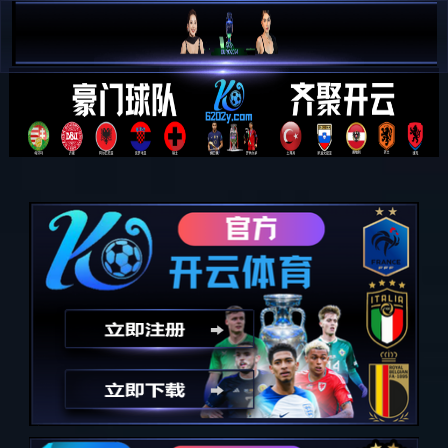
MK体育(MKSPORT
集团)股份公司-MK
SPORTS
+86 025 85287373
登录OA系统
设为首页
联系mksport体育
加入收藏