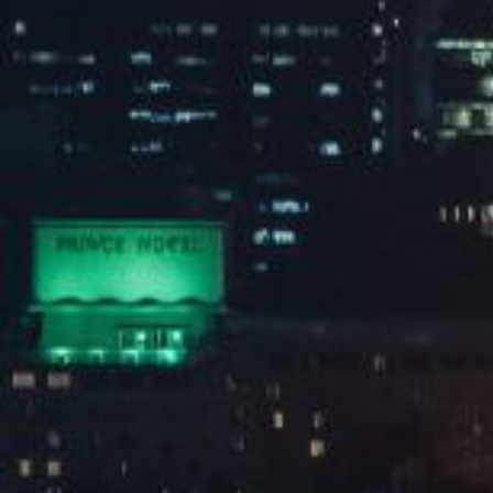
季度信息
薪酬管理
信息公开
制度
重要发布
招聘公告
子企业公
开信息
联系MKSPORT体育集团
建邺区扬子江大道226号mksport体育产业双创基地
025-85287373
清理拖欠民营企业中小企业账款监督举报电话