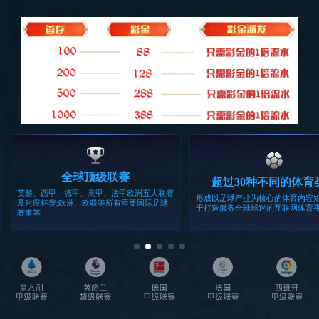
首页
?
信息公开
? 重要发布
人事档案专审服务采购（第二次）招
2026.07.30
标公告
mksport体育集团人事档案专审服务采
2026.07.24
购项目流标公告
青奥城市客厅项目专项法务服务中标
2026.07.20
结果公告
mksport体育集团人事档案专审服务采
2026.07.17
购招标公告
青奥城市客厅项目专项法务服务项目
2026.07.10
询价公告
mksport体育集团有限责任公司4000万
2026.06.17