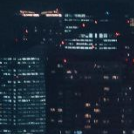
元流动资金贷款服务项目招标公告
办公设施设备采购（二次招标）成交
2026.06.10
公告
mksport青奥体育公园专业足球场改建
2026.05.25
工程项目废旧固定资产残值及商户补
偿评估服务成交公告公示
黄河大厦大跨度钢网架结构屋面安全
2026.05.25
评估项目（二次招标）询价公告
黄河大厦大跨度钢网架结构屋面安全
2026.05.20
评估项目流标公告
mksport体育集团办公设施设备采购流
2026.05.20
?
标公告公示
mksport体育集团2026年安全生产技术
2026.05.19
咨询服务项目（二次招标）招标公告