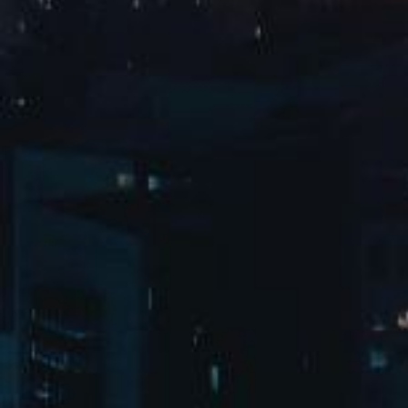
025-85267360
常用链接
登录OA系统
钉钉网页版
关于本站
关注
MKSPORT
体育集团
隐私原
则
免责声
明
联系
mksport体
育
网站地
图