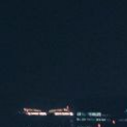
少年身体各方面素质，助力青少年健
康成长。
江宁区汤山街道党工委、mksport
体育学院体育产业与休闲学院党总
支、新华日报交汇点首页编辑部党支
部、mksport广电猫猫新媒体有限责任
公司党支部、mksport金融发展促进会
党支部的近50对职工子女报名参与本
次活动。
活动采取小班教学方式，根据小
朋友年龄段分为幼儿班、少年班和青
少年班，内容包含体适能教学课程体