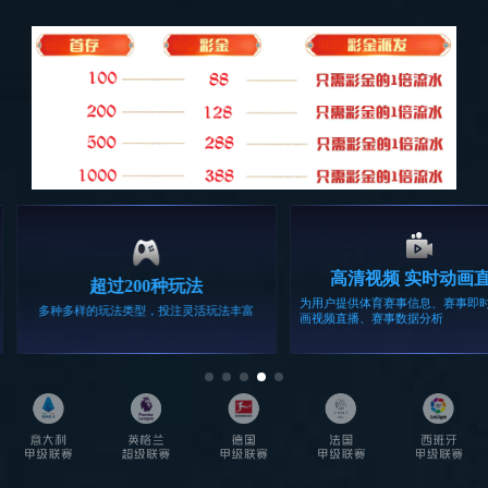
首页
?
企业文化
?
党建工作
? 党建引领聚合力
体教融合促发展——青奥产业党支部牵头开展“强体
党建引领聚合力 体教融合促发展
能·育新人”党建联盟活动
——青奥产业党支部牵头开展“强
体能·育新人”党建联盟活动
2023-12-25
19 174
为进一步贯彻落实新时代党的建
设总要求，实现mksport体育运动健康
产业链供应链创新链党建联盟单位优
势互补、资源共享，12月23日上午，
青奥产业党支部联合党建联盟部分成
员单位共同开展“强体能·育新人”体适
能训练营学习实践活动，有效提高青