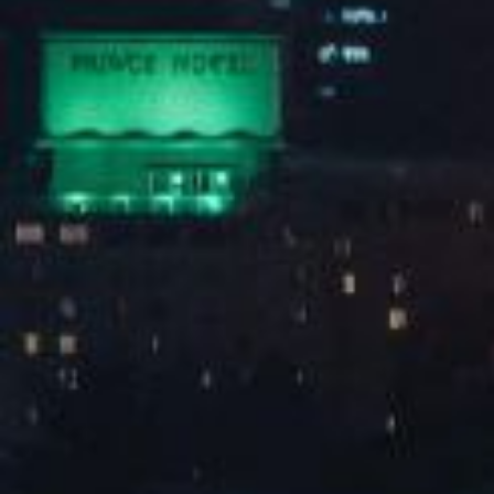
联系
新闻动态
mksport
新闻速递
体育
领导关心
赛事集锦
政策法规
企业文化
党建工作
企业文化
联系MKSPORT体育集团
建邺区扬子江大道226号mksport体育产业双创基地
025-85287373