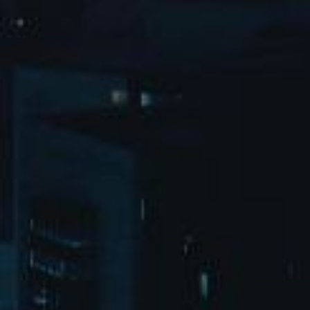
清理拖欠民营企业中小企业账款监督举报电话
025-85267360
常用链接
登录OA系统
钉钉网页版
关于本站
关注
MKSPORT
体育集团
隐私原
则
免责声
明
联系
mksport体
育
网站地
图