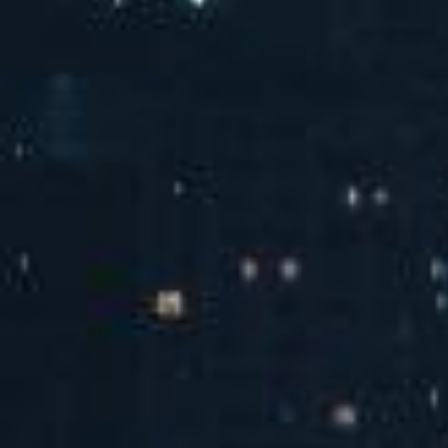
中建八局城市投资运营管理有限
公司党总支副书记、总经理李岳存讲
话
党建赋能，发展聚力。未来，