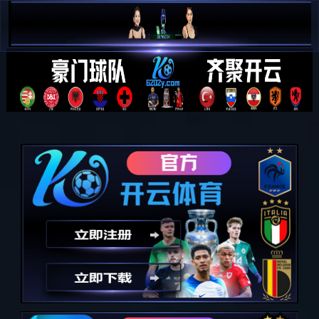
MK体育(MKSPORT
集团)股份公司-MK
SPORTS
+86 025 85287373
登录OA系统
设为首页
联系mksport体育
加入收藏