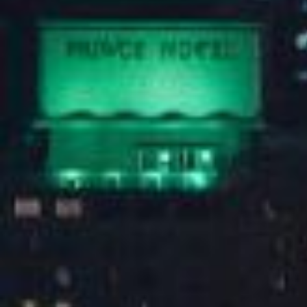
体育运动健康产业链供应链创新链党建联盟建设工作
要求和党的组织路线，积极探索“党建+体育”工作路
育运动健康产业链供应链创新链党建联盟，进一步加强产业链、
研讨会
章小奇主持召开“十四五”规划专家研讨会，来自市国资委、市
、mksport体育学院的六位领导和专家参加了本次