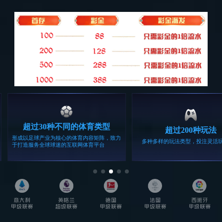
首页
?
企业文化
?
党建工作
? 党建引领 互融互
促 共创未来——mksport体育运动健康产业链供应
党建引领 互融互促 共创未来——
链创新链党建联盟第二次成员大会顺利召开
mksport体育运动健康产业链供应
链创新链党建联盟第二次成员大
会顺利召开
2024-06-26
22 804
6月25日下午，mksport体育运动
健康产业链供应链创新链党建联盟第
二次成员大会在青奥体育公园召开。
mksport体育产业集团党委班子成员及
30余家联盟成员单位代表参加会议。
mksport市国资委、市体育局、市作风