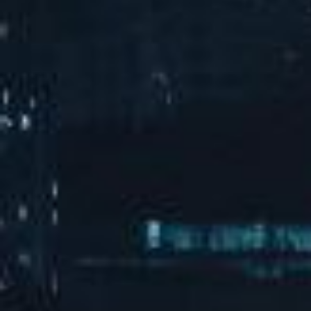
mksport体育运动健康产业链供应链创
新链党建联盟将继续坚持“组织共
建、资源共享、创新共研、人才共
育、文明共创、发展共赢”的建设思
路，进一步发挥联盟集聚优势，踔厉
奋发、勇毅前行，共同推广“mksport
体育运动健康”联盟品牌，以实际行
动践行体育强国、健康中国战略，在
推动mksport体育产业高质量发展的新
征程上奋力谱写新篇章。
您可能感兴趣