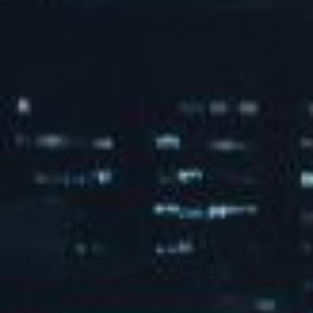
宁举行——MKSPORT体育运动健康产业链供应
进一步发展“体育运动健康”深度融合共同体，助
日，mksport体育运动健康产业链供应链创新链