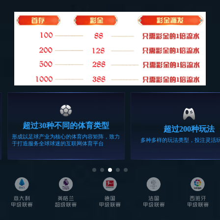
首页
?
企业文化
?
党建工作
? 园区里的特色党建
活动
园区里的特色党建活动
2023-12-25
23 985
为营造园区节日气氛，密切与园
区企业及周边社区的联动，22日上
午，红枫科技园联合紫金体育股份有
限公司共同举办了喜迎双旦·“羽”乐同
行迎双节主题活动。
mksport体育产业集团党委副书记
王虹燕、新港高新园党委专职副书