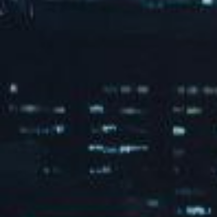
外徒步活动
增强团队凝聚力，4月25日下午，场馆公司党支部和工
“健行青奥，穿越老山”员工户外徒步活动。