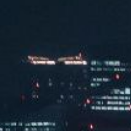
司体育数字展厅，详细了解智能大数
据运营领域的产品和服务，体验智能
一体机及数据大屏等物联硬件设备。
座谈会上，司马军辉就公司发展