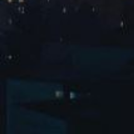
党建工作
企业文化
联系MKSPORT体育集团
建邺区扬子江大道226号mksport体育产业双创基地
025-85287373
清理拖欠民营企业中小企业账款监督举报电话
025-85267360
常用链接
登录OA系统
钉钉网页版
关于本站
关注