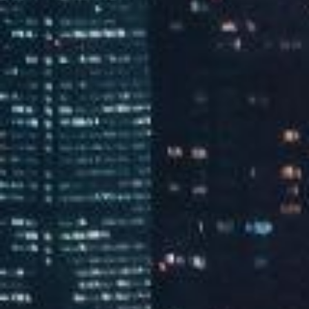
情况和智慧场馆、城市数字体育服
务、城市体育场景化应用等不同业务
板块作了进一步阐述和案例分享。随
后，双方共同探讨了智慧场馆的数字
化发展和全过程健康数据采集，并就
更好推进青奥城市客厅项目通过智能
化改造和软件设施数据化升级强化运
营管理进行了深入交流。