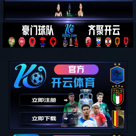
MK体育(MKSPORT
集团)股份公司-MK
SPORTS
+86 025 85287373
登录OA系统
设为首页
联系mksport体育
加入收藏