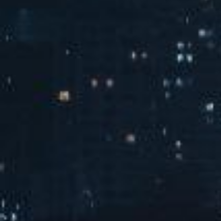
质量发展的“红色引擎”。
您可能感兴趣
年度支部组织生活
织生活会，支部全体党员参会。集团党委副书记王虹燕同志以